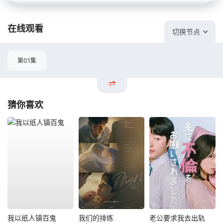
在线观看
切换节点
第01集
猜你喜欢
我以纸人镇百鬼
我们的排练
老公要求我去出轨