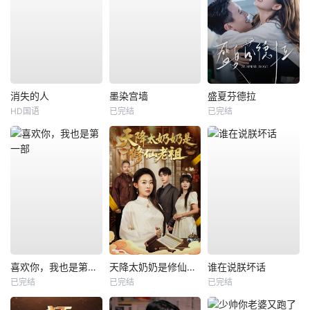
消失的人
墨染宫墙
盛夏芬德拉
HD国语
已完结
已完结
喜欢你，我也是第一部
天降太奶奶是修仙老祖
谁在说朕坏话
已完结
已完结
已完结