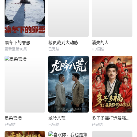
凛冬下的罪恶
裁员裁到大动脉
消失的人
更新至第16集
已完结
HD国语
墨染宫墙
龙吟八荒
多子多福打造最强修仙家族
已完结
已完结
已完结