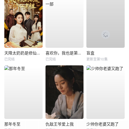
天降太奶奶是修仙老祖
喜欢你，我也是第一部
盲盒
已完结
已完结
更新至第10集
那年冬至
仇敌王爷爱上我
少帅你老婆又跑了