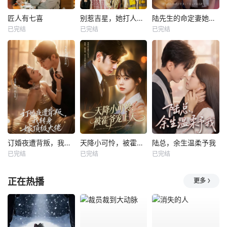
匠人有七喜
别惹吉星，她打人专打脸
陆先生的命定妻她飒又野
已完结
已完结
已完结
订婚夜遭背叛，我转身嫁顶级大佬
天降小可怜，被霍爷宠上天
陆总，余生温柔予我
已完结
已完结
已完结
正在热播
更多