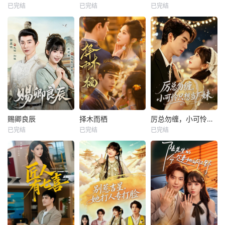
已完结
已完结
已完结
赐卿良辰
择木而栖
厉总勿缠，小可怜只想当厂妹
已完结
已完结
已完结