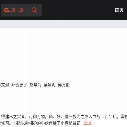
首页
搜一搜
林艾泇
郑合惠子
赵华为
梁咏妮
傅方俊
得建木之实者，可御万物，仙、妖、魔三族为之陷入血战... 百年后，雷
修习。书院以命相护的小伙伴给了小棒槌最初...
全文