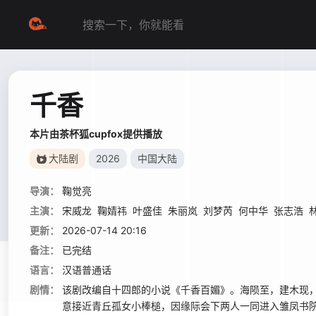
千香
本片由茶杯狐cupfox提供播放
大陆剧
2026
中国大陆
导演：
鞠觉亮
主演：
宋威龙
鞠婧祎
叶盛佳
朱丽岚
刘梦芮
何中华
张志浩
更新：
2026-07-14 20:16
备注：
已完结
语言：
汉语普通话
剧情：
该剧改编自十四郎的小说《千香百媚》。海陨至，建木现，
意接近青丘孤女小棒槌，因缘际会下两人一同进入雏凤书院