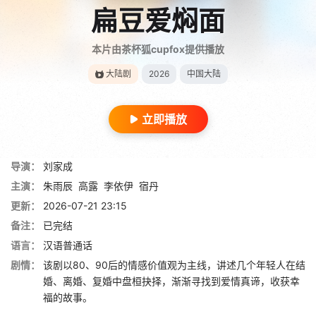
扁豆爱焖面
本片由茶杯狐cupfox提供播放
大陆剧
2026
中国大陆
立即播放
导演：
刘家成
主演：
朱雨辰
高露
李依伊
宿丹
更新：
2026-07-21 23:15
备注：
已完结
语言：
汉语普通话
剧情：
该剧以80、90后的情感价值观为主线，讲述几个年轻人在结
婚、离婚、复婚中盘桓抉择，渐渐寻找到爱情真谛，收获幸
福的故事。