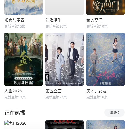
米良与麦青
江海潮生
嫁入高门
更新至第15集
更新至第26集
更新至第10集
人鱼2026
第五立面
天才，女友
更新至第10集
更新至第27集
更新至第16集
正在热播
更多