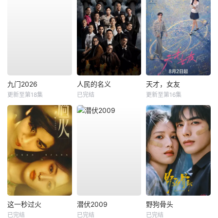
九门2026
人民的名义
天才，女友
更新至第18集
已完结
更新至第16集
这一秒过火
潜伏2009
野狗骨头
已完结
已完结
已完结