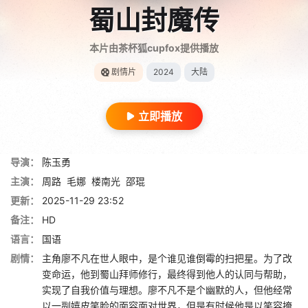
蜀山封魔传
本片由茶杯狐cupfox提供播放
剧情片
2024
大陆
立即播放
导演：
陈玉勇
主演：
周路
毛娜
楼南光
邵琨
更新：
2025-11-29 23:52
备注：
HD
语言：
国语
剧情：
主角廖不凡在世人眼中，是个谁见谁倒霉的扫把星。为了改
变命运，他到蜀山拜师修行，最终得到他人的认同与帮助，
实现了自我价值与理想。廖不凡不是个幽默的人，但他经常
以一副嬉皮笑脸的面容面对世界，但是有时候他是以笑容掩