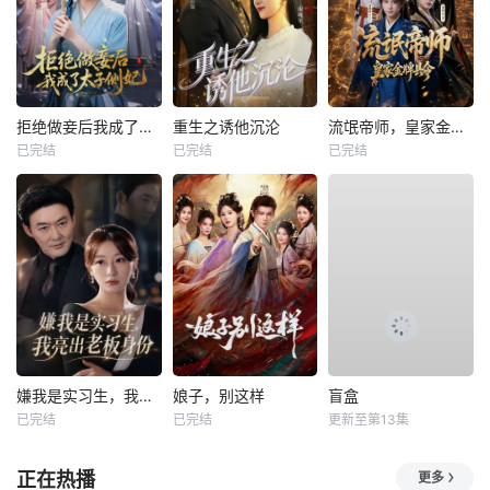
拒绝做妾后我成了太子侧妃
重生之诱他沉沦
流氓帝师，皇家金牌县令
已完结
已完结
已完结
嫌我是实习生，我亮出老板身份
娘子，别这样
盲盒
已完结
已完结
更新至第13集
正在热播
更多