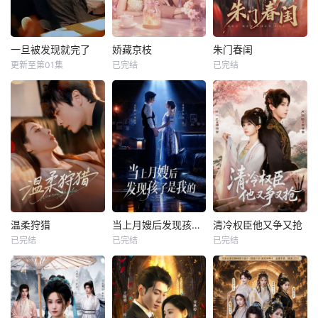
一旦被发现就完了
娇藏京枝
朱门春闺
更新至第01集
已完结
已完结
温柔狩猎
当上月嫂后发现孩子是我的
清冷权臣他又争又抢
已完结
已完结
已完结