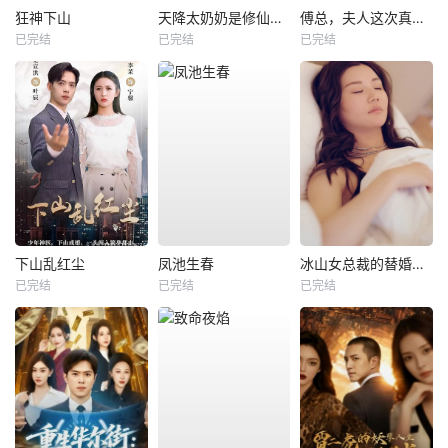
狂神下山
天降太奶奶是修仙老祖
傅总，夫人这次真的死了
已完结
已完结
已完结
下山乱红尘
凤池生春
冰山女总裁的替婚兵王
已完结
已完结
已完结