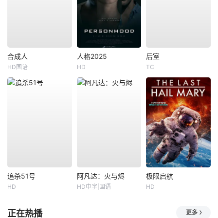
合成人
人格2025
后室
HD国语
HD
TC
追杀51号
阿凡达：火与烬
极限启航
HD
HD中字|国语
HD
正在热播
更多