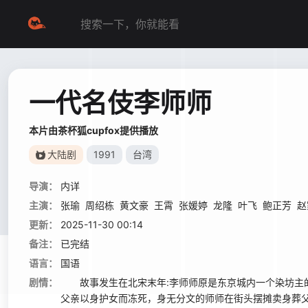
一代名伎李师师
本片由茶杯狐cupfox提供播放
大陆剧
1991
台湾
导演：
内详
主演：
张瑜
周绍栋
黄文豪
王霄
张媛婷
龙隆
叶飞
鲍正芳
赵
更新：
2025-11-30 00:14
备注：
已完结
语言：
国语
剧情：
故事发生在北宋末年:李师师原是东京城内一个染坊主的
父亲以身护女而冻死，身无分文的师师在街头摆摊卖身葬父