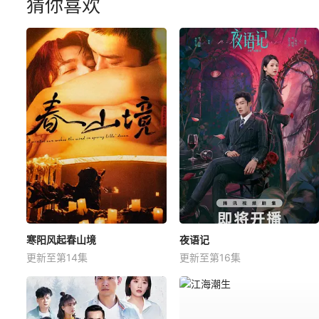
猜你喜欢
寒阳风起春山境
夜语记
更新至第14集
更新至第16集