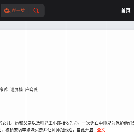
首页
搜一搜
家蓉
谢屏楠
应晓薇
女儿，她和父亲以及师兄王小郎相依为命。一次逃亡中师兄为保护他们
，被镇安坊李姥姥买走并让师师跟她姓，自此开启...
全文