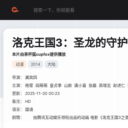
洛克王国3：圣龙的守护
本片由茶杯狐cupfox提供播放
动漫
2014
大陆
导演：
龚宾四
主演：
杨莹
阎萌萌
皇贞季
山新
唐小喜
张磊
高增志
赵述仁
更新：
2025-11-30 00:23
备注：
HD
语言：
国语
剧情：
由腾讯互动娱乐领衔出品的动画 电影《洛克王国3之圣龙