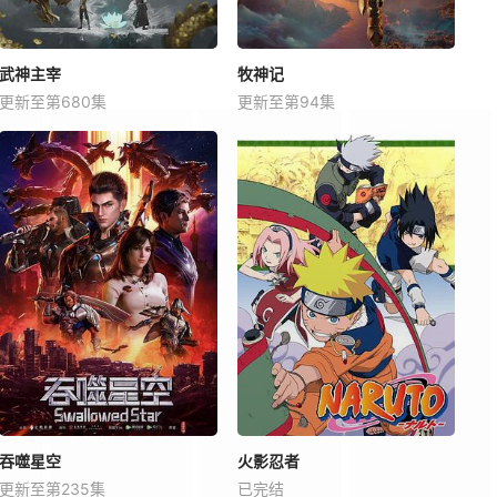
武神主宰
牧神记
更新至第680集
更新至第94集
吞噬星空
火影忍者
更新至第235集
已完结