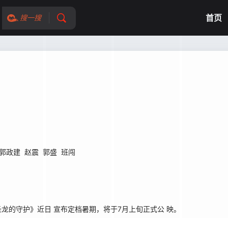
首页
搜一搜
郭政建
赵震
郭盛
班闯
的守护》近日 宣布定档暑期，将于7月上旬正式公 映。