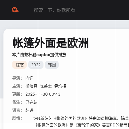
帐篷外面是欧洲
本片由茶杯狐cupfox提供播放
综艺
2022
韩国
导演：
内详
主演：
柳海真
陈善圭
尹均相
更新：
2025-11-30 00:43
备注：
已完结
语言：
韩语
剧情：
tvN新综艺《帐篷外面的欧洲》将由演员柳海真、陈善
《帐篷外面的欧洲》是《带轮子的家》姜宫PD的新节目