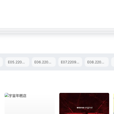
E05.220831
E06.220907
E07.220914
E08.220921