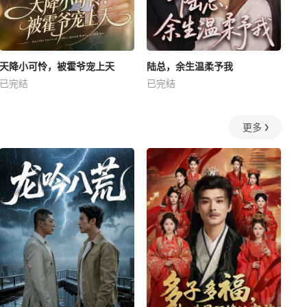
天降小可怜，被霍爷宠上天
陆总，余生温柔予我
已完结
已完结
更多