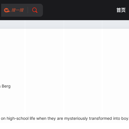
首页
搜一搜
 Berg
 high-school life when they are mysteriously transformed into boy.