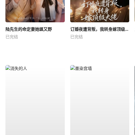
陆先生的命定妻她飒又野
订婚夜遭背叛，我转身嫁顶级大佬
已完结
已完结