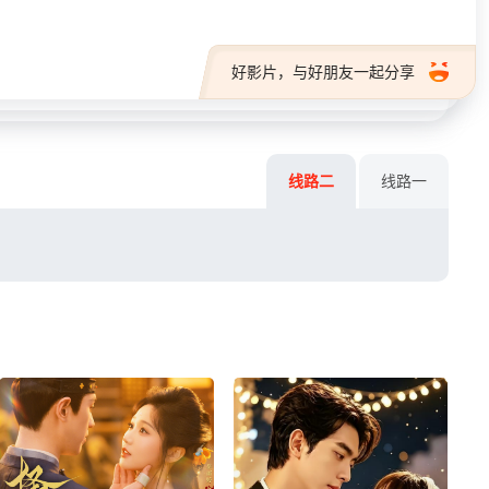
好影片，与好朋友一起分享
线路二
线路一