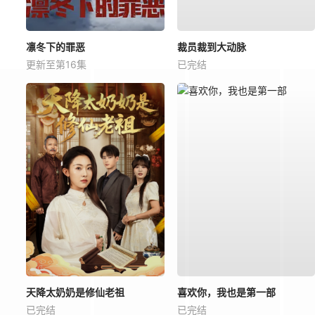
凛冬下的罪恶
裁员裁到大动脉
更新至第16集
已完结
天降太奶奶是修仙老祖
喜欢你，我也是第一部
已完结
已完结