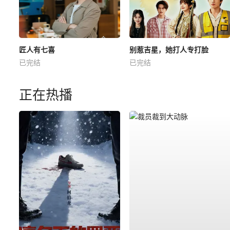
匠人有七喜
别惹吉星，她打人专打脸
已完结
已完结
正在热播