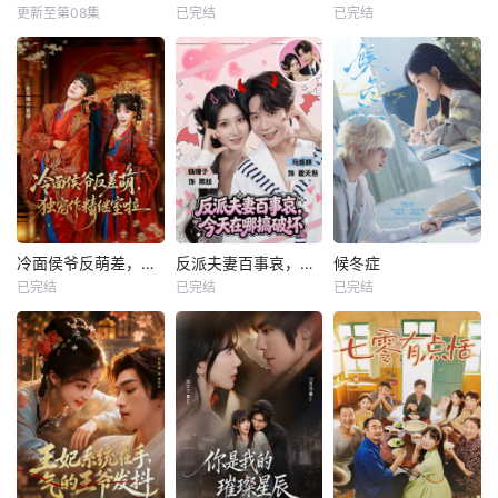
更新至第08集
已完结
已完结
冷面侯爷反萌差，独宠作精继室啦
反派夫妻百事哀，今天在哪搞破坏
候冬症
已完结
已完结
已完结