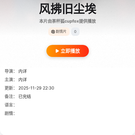
风拂旧尘埃
本片由茶杯狐cupfox提供播放
剧情片
0
立即播放
导演：
内详
主演：
内详
更新：
2025-11-29 22:30
备注：
已完结
语言：
剧情：