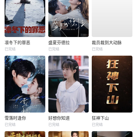
凛冬下的罪恶
盛夏芬德拉
裁员裁到大动脉
已完结
已完结
已完结
雪落时逢你
好想你知道
狂神下山
已完结
已完结
已完结