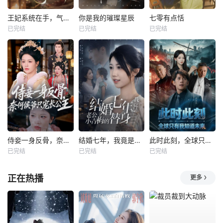
王妃系统在手，气的王爷发抖
你是我的璀璨星辰
七零有点恬
已完结
已完结
已完结
侍妾一身反骨，奈何侯爷只宠长公主
结婚七年，我竟是老公小青梅的替身
此时此刻，全球只有我知道未来
已完结
已完结
已完结
正在热播
更多