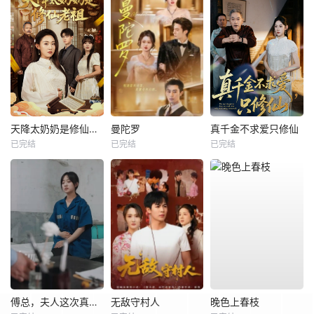
天降太奶奶是修仙老祖
曼陀罗
真千金不求爱只修仙
已完结
已完结
已完结
傅总，夫人这次真的死了
无敌守村人
晚色上春枝