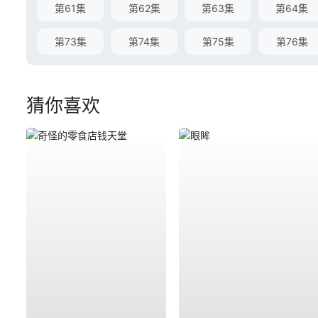
第61集
第62集
第63集
第64集
第73集
第74集
第75集
第76集
猜你喜欢