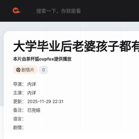
大学毕业后老婆孩子都
本片由茶杯狐cupfox提供播放
剧情片
0
导演：
内详
主演：
内详
更新：
2025-11-29 22:31
备注：
已完结
语言：
剧情：