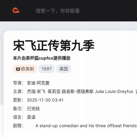
宋飞正传第九季
本片由茶杯狐cupfox提供播放
欧美剧
1997
美国
导演：
安迪·阿克曼
主演：
杰瑞·宋飞
茱莉亚·路易斯-德瑞弗斯 Julia Louis-Dreyfus
更新：
2025-11-30 03:41
备注：
已完结
语言：
英语
剧情：
A stand-up comedian and his three offbeat friends weat