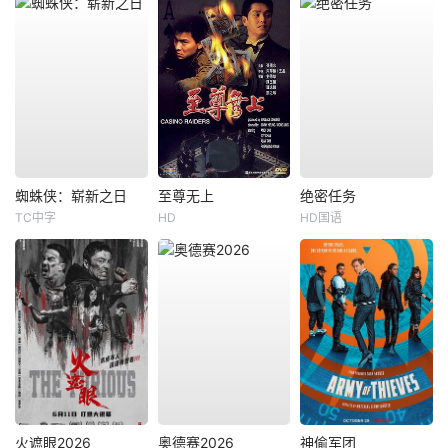
蜘蛛侠：崭新之日
至尊无上
绝密任务
TC中字
HD
HD国语
火遮眼2026
奥德赛2026
神偷军团