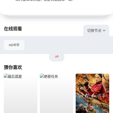
在线观看
切换节点
HD中字
猜你喜欢