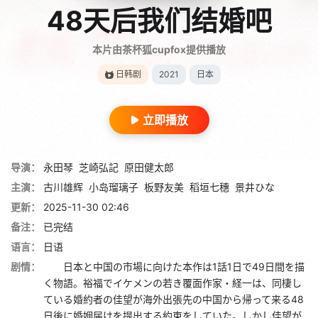
48天后我们结婚吧
本片由茶杯狐cupfox提供播放
日韩剧
2021
日本
立即播放
导演：
永田琴
芝崎弘記
原田健太郎
主演：
古川雄辉
小岛瑠璃子
板野友美
稻垣七穗
景井ひな
更新：
2025-11-30 02:46
备注：
已完结
语言：
日语
剧情：
日本と中国の市場に向けた本作は1話1日で49日間を描
く物語。裕福でイケメンの若き覆面作家・経一は、同棲し
ている婚約者の佳望が海外出張先の中国から帰って来る48
日後に婚姻届けを提出する約束をしていた。しかし佳望が