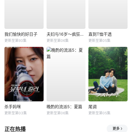
我们愉快的好日子
夫妇与16岁～疯狂的邻居～
直到T恤干透
更新至第93集
更新至第06集
更新至第05集
杀手妈咪
晚酌的流派5：夏篇
尾调
更新至第03集
更新至第06集
更新至第05集
正在热播
更多