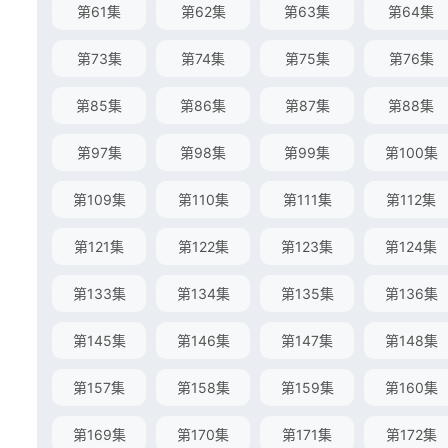
第61集
第62集
第63集
第64集
第73集
第74集
第75集
第76集
第85集
第86集
第87集
第88集
第97集
第98集
第99集
第100集
第109集
第110集
第111集
第112集
第121集
第122集
第123集
第124集
第133集
第134集
第135集
第136集
第145集
第146集
第147集
第148集
第157集
第158集
第159集
第160集
第169集
第170集
第171集
第172集