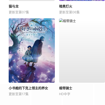
第289集
第290集
第291集
第292集
猫与龙
暗黑灯火
更新至第07集
更新至第06集
第301集
第302集
第303集
第304集
第313集
第314集
第315集
第316集
第325集
第326集
第327集
第328集
第337集
第338集
第339集
第340集
第349集
第350集
第351集
第352集
第361集
第362集
第363集
第364集
第373集
第374集
第375集
第376集
小书痴的下克上领主的养女
缎带骑士
第385集
第386集
第387集
第388集
更新至第17集
HD中字
第397集
第398集
第399集
第400集