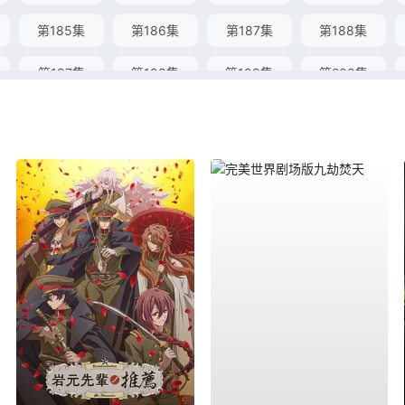
第185集
第186集
第187集
第188集
第197集
第198集
第199集
第200集
第209集
第210集
第211集
第212集
第221集
第222集
第223集
第224集
第233集
第234集
第235集
第236集
第245集
第246集
第247集
第248集
第257集
第258集
第259集
第260集
第269集
第270集
第271集
第272集
第281集
第282集
第283集
第284集