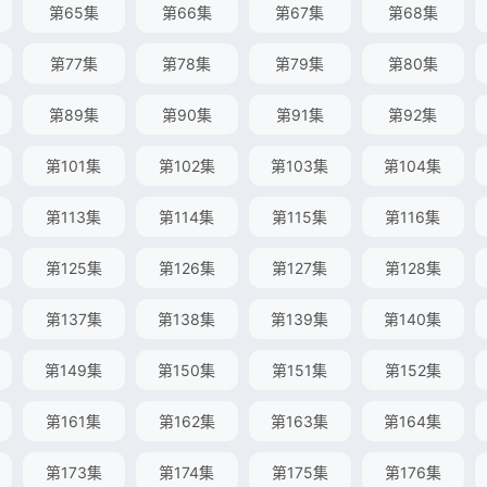
第65集
第66集
第67集
第68集
第77集
第78集
第79集
第80集
第89集
第90集
第91集
第92集
第101集
第102集
第103集
第104集
第113集
第114集
第115集
第116集
第125集
第126集
第127集
第128集
第137集
第138集
第139集
第140集
第149集
第150集
第151集
第152集
第161集
第162集
第163集
第164集
第173集
第174集
第175集
第176集