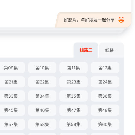
好影片，与好朋友一起分享
线路二
线路一
第09集
第10集
第11集
第12集
第21集
第22集
第23集
第24集
第33集
第34集
第35集
第36集
第45集
第46集
第47集
第48集
第57集
第58集
第59集
第60集