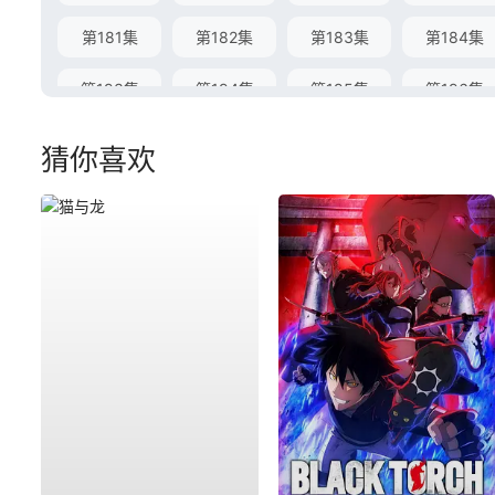
第181集
第182集
第183集
第184集
第193集
第194集
第195集
第196集
第205集
第206集
第207集
第208集
猜你喜欢
第217集
第218集
第219集
第220集
第229集
第230集
第231集
第232集
第241集
第242集
第243集
第244集
第253集
第254集
第255集
第256集
第265集
第266集
第267集
第268集
第277集
第278集
第279集
第280集