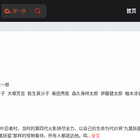
首页
搜一搜
敬一郎
香子
大塚芳忠
胜生真沙子
柴田秀胜
森久保祥太郎
伊藤健太郎
柚木凉
叶忍者村，当时的第四代火影拼尽全力，以自己的生命为代价将“九尾妖狐
妖狐”那样的怪物看待，所有人都疏远他。鸣...
全文