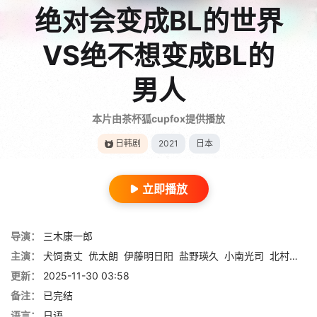
绝对会变成BL的世界
VS绝不想变成BL的
男人
本片由茶杯狐cupfox提供播放
日韩剧
2021
日本
立即播放
导演：
三木康一郎
主演：
犬饲贵丈
优太朗
伊藤明日阳
盐野瑛久
小南光司
北村谅
栗
更新：
2025-11-30 03:58
备注：
已完结
语言：
日语