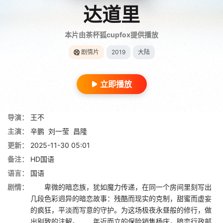
达道里
本片由茶杯狐cupfox提供播放
剧情片
2019
大陆
立即播放
导演：
王不
主演：
辛鹏
刘一莹
昌隆
更新：
2025-11-30 05:01
备注：
HD国语
语言：
国语
剧情：
卑微的暗恋族，犹如魔力传递，在同一个房间里刻写出
几段色彩迥异的暗恋故事：残酷而现实的克制，甜蜜而虚妄
的疯狂，平淡而写意的守护。为这场极夜永昼般的修行，做
出别致的注解。 年近而立的保险销售杨庆，暗恋行政部