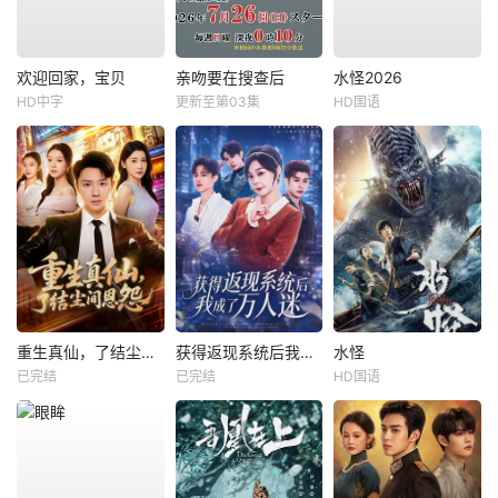
欢迎回家，宝贝
亲吻要在搜查后
水怪2026
HD中字
更新至第03集
HD国语
重生真仙，了结尘间恩怨
获得返现系统后我成了万人迷
水怪
已完结
已完结
HD国语