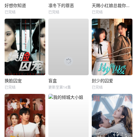
好想你知道
凛冬下的罪恶
天赐小红娘总裁你找错夫人了
已完结
已完结
已完结
换脸囚宠
盲盒
封少的囚爱
已完结
更新至第14集
已完结