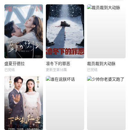
盛夏芬德拉
凛冬下的罪恶
裁员裁到大动脉
已完结
更新至第16集
已完结