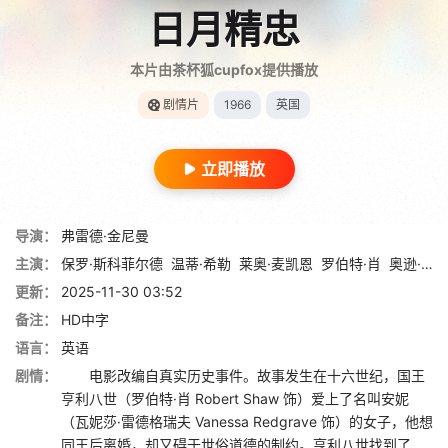
日月精忠
本片由茶杯狐cupfox提供播放
剧情片
1966
英国
立即播放
导演：
弗雷德·金尼曼
主演：
保罗·斯科菲尔德
温蒂·希勒
莱奥·麦凯恩
罗伯特·肖
奥逊·威尔斯
更新：
2025-11-30 03:52
备注：
HD中字
语言：
英语
剧情：
电影改编自真实历史事件。故事发生在十六世纪，国王
亨利八世（罗伯特·肖 Robert Shaw 饰）爱上了名叫安妮
（瓦妮莎·雷德格瑞夫 Vanessa Redgrave 饰）的女子，他想
同王后离婚，却又碍于世俗道德的制约。亨利八世找到了...