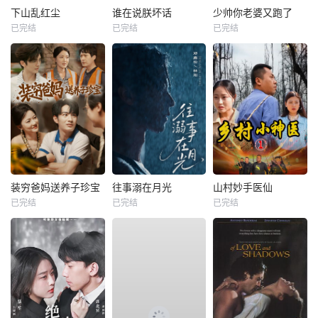
下山乱红尘
谁在说朕坏话
少帅你老婆又跑了
已完结
已完结
已完结
装穷爸妈送养子珍宝
往事溺在月光
山村妙手医仙
已完结
已完结
已完结