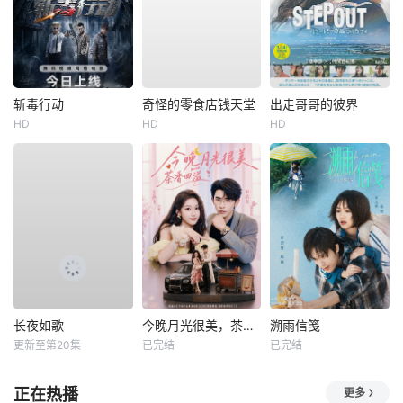
斩毒行动
奇怪的零食店钱天堂
出走哥哥的彼界
HD
HD
HD
长夜如歌
今晚月光很美，茶香四溢
溯雨信笺
更新至第20集
已完结
已完结
正在热播
更多