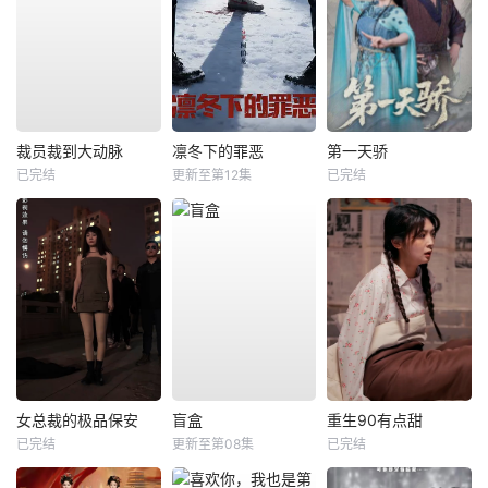
裁员裁到大动脉
凛冬下的罪恶
第一天骄
已完结
更新至第12集
已完结
女总裁的极品保安
盲盒
重生90有点甜
已完结
更新至第08集
已完结