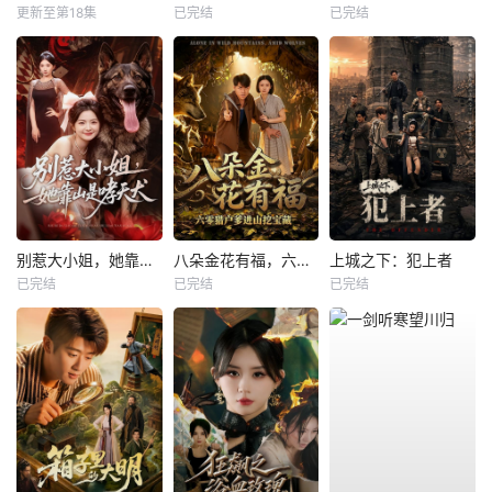
更新至第18集
已完结
已完结
别惹大小姐，她靠山是哮天犬
八朵金花有福，六零猎户爹进山挖宝藏
上城之下：犯上者
已完结
已完结
已完结