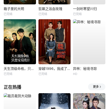
箱子里的大明
狂飙之浴血玫瑰
一剑听寒望川归
已完结
已完结
已完结
天生顶级命格，只想安稳度日
穿越1996，我成了我妈男闺蜜
异林：秘境寻踪
已完结
已完结
HD
正在热播
更多