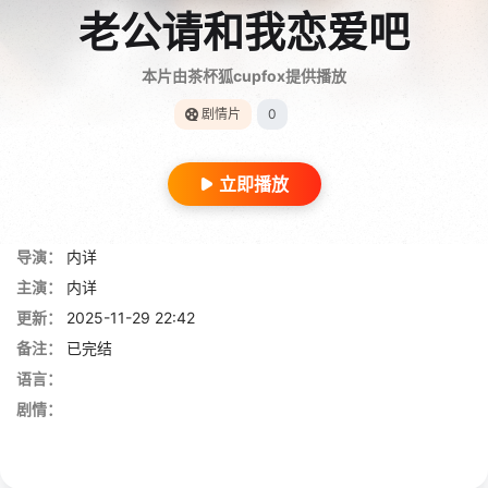
老公请和我恋爱吧
本片由茶杯狐cupfox提供播放
剧情片
0
立即播放
导演：
内详
主演：
内详
更新：
2025-11-29 22:42
备注：
已完结
语言：
剧情：