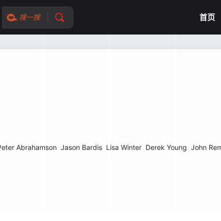
首页
搜一搜
Peter Abrahamson
Jason Bardis
Lisa Winter
Derek Young
John Re