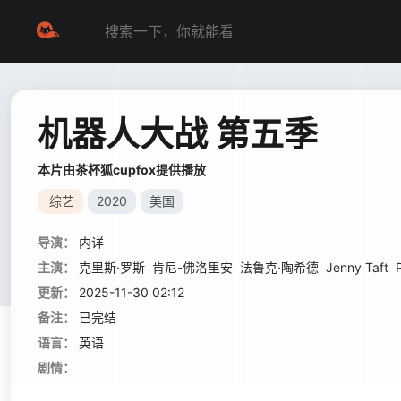
机器人大战 第五季
本片由茶杯狐cupfox提供播放
综艺
2020
美国
导演：
内详
主演：
克里斯·罗斯
肯尼-佛洛里安
法鲁克·陶希德
Jenny Taft
更新：
2025-11-30 02:12
备注：
已完结
语言：
英语
剧情：