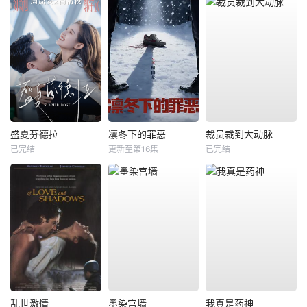
盛夏芬德拉
凛冬下的罪恶
裁员裁到大动脉
已完结
更新至第16集
已完结
乱世激情
墨染宫墙
我真是药神