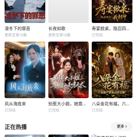
凛冬下的罪恶
长夜如歌
寿宴掀桌，隐忍四年我封神
更新至第16集
更新至第18集
已完结
风从海底来
别惹大小姐，她靠山是哮天犬
八朵金花有福，六零猎户爹进山挖宝藏
已完结
已完结
已完结
正在热播
更多