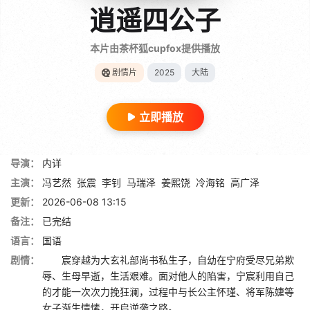
逍遥四公子
本片由茶杯狐cupfox提供播放
剧情片
2025
大陆
立即播放
导演：
内详
主演：
冯艺然
张震
李钊
马瑞泽
姜熙饶
冷海铭
高广泽
更新：
2026-06-08 13:15
备注：
已完结
语言：
国语
剧情：
宸穿越为大玄礼部尚书私生子，自幼在宁府受尽兄弟欺
辱、生母早逝，生活艰难。面对他人的陷害，宁宸利用自己
的才能一次次力挽狂澜，过程中与长公主怀瑾、将军陈婕等
女子渐生情愫，开启逆袭之路。