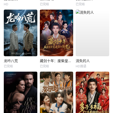
HD
已完结
已完结
龙吟八荒
藏剑十年：废柴皇子竟是绝世强龙
消失的人
已完结
已完结
HD国语