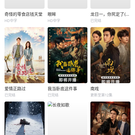
奇怪的零食店钱天堂
眼眸
龙日一，你死定了(短剧)
HD中字
HD中字
已完结
爱情正路过
我当卧底这件事
南戏
已完结
已完结
更新至第12集