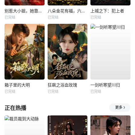
别惹大小姐，她靠山是哮天犬
八朵金花有福，六零猎户爹进山挖宝藏
上城之下：犯上者
已完结
已完结
已完结
箱子里的大明
狂飙之浴血玫瑰
一剑听寒望川归
已完结
已完结
已完结
正在热播
更多