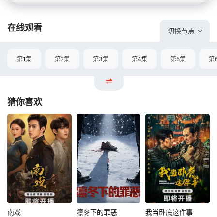
在线观看
切换节点
第1集
第2集
第3集
第4集
第5集
第
猜你喜欢
南戏
凛冬下的罪恶
我当卧底这件事