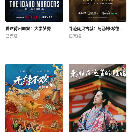
爱达荷州血案：大学梦魇
寻迹庞贝古城：与汤姆·希德勒斯顿同行
已完结
已完结