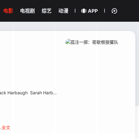
电影
电视剧
综艺
动漫
APP
ack Harbaugh
Sarah Harbaugh
Donovan Peoples-Jones
Maurice H
.
全文