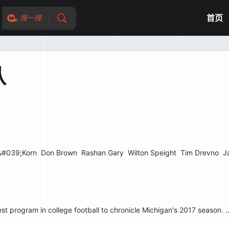
首页
搜一搜
队
&#039;Korn
Don Brown
Rashan Gary
Wilton Speight
Tim Drevno
J
rogram in college football to chronicle Michigan's 2017 season. ..