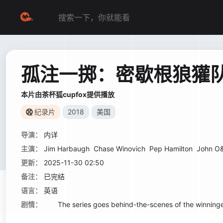
孤注一掷：密歇根狼獾
本片由茶杯狐cupfox提供播放
纪录片
2018
美国
导演：
内详
主演：
Jim Harbaugh
Chase Winovich
Pep Hamilton
John O
更新：
2025-11-30 02:50
备注：
已完结
语言：
英语
剧情：
The series goes behind-the-scenes of the winningest p