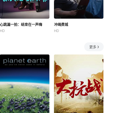
心跳漏一拍：结束在一声嗨
冲绳费城
HD
HD
更多