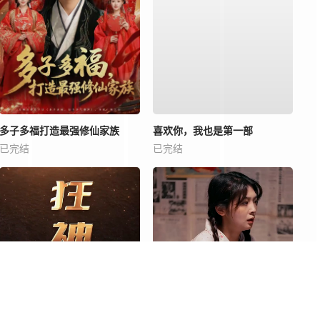
多子多福打造最强修仙家族
喜欢你，我也是第一部
已完结
已完结