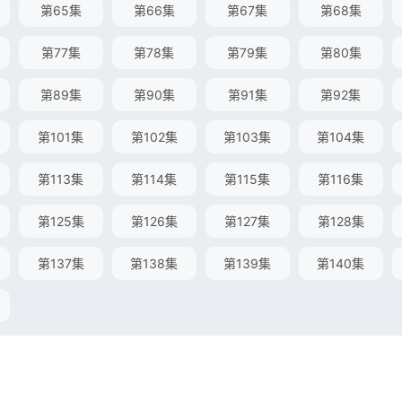
第65集
第66集
第67集
第68集
第77集
第78集
第79集
第80集
第89集
第90集
第91集
第92集
第101集
第102集
第103集
第104集
第113集
第114集
第115集
第116集
第125集
第126集
第127集
第128集
第137集
第138集
第139集
第140集