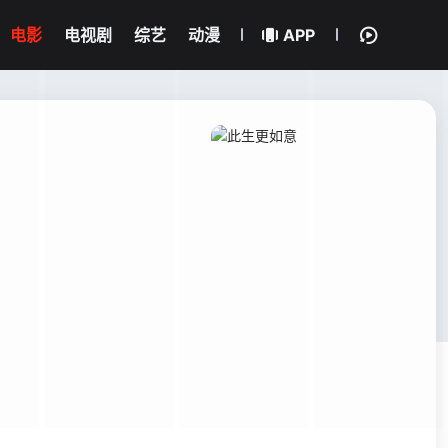
电影
电视剧
综艺
动漫
APP