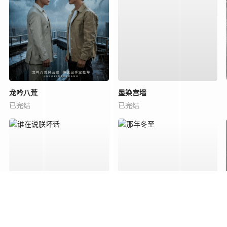
龙吟八荒
墨染宫墙
已完结
已完结