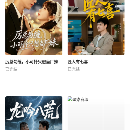
厉总勿缠，小可怜只想当厂妹
匠人有七喜
已完结
已完结