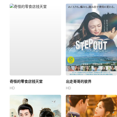
奇怪的零食店钱天堂
出走哥哥的彼界
HD
HD