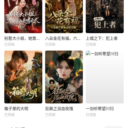
别惹大小姐，她靠山是哮天犬
八朵金花有福，六零猎户爹进山挖宝藏
上城之下：犯上者
已完结
已完结
已完结
箱子里的大明
狂飙之浴血玫瑰
一剑听寒望川归
已完结
已完结
已完结