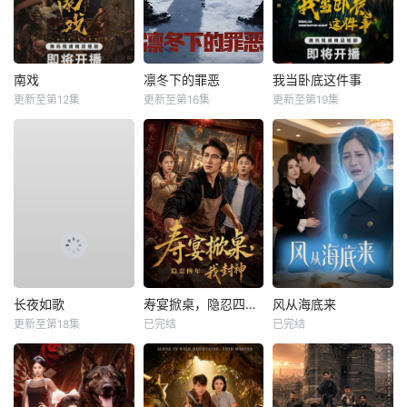
南戏
凛冬下的罪恶
我当卧底这件事
更新至第12集
更新至第16集
更新至第19集
长夜如歌
寿宴掀桌，隐忍四年我封神
风从海底来
更新至第18集
已完结
已完结