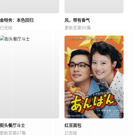
金特务：本色回归
风，带有香气
已完结
更新至第95集
街头餐厅斗士
红豆面包
更新至第07集
已完结