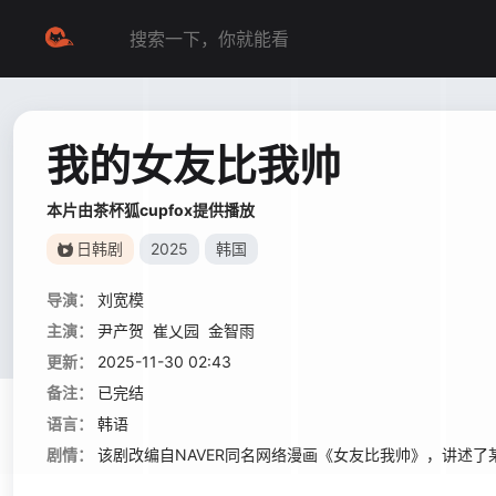
我的女友比我帅
本片由茶杯狐cupfox提供播放
日韩剧
2025
韩国
导演：
刘宽模
主演：
尹产贺
崔乂园
金智雨
更新：
2025-11-30 02:43
备注：
已完结
语言：
韩语
剧情：
该剧改编自NAVER同名网络漫画《女友比我帅》，讲述