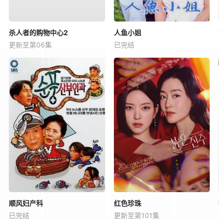
杀人者的购物中心2
人鱼小姐
更新至第06集
已完结
顺风妇产科
红色珍珠
已完结
更新至第101集