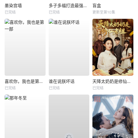
墨染宫墙
多子多福打造最强修仙家族
盲盒
已完结
已完结
更新至第10集
喜欢你，我也是第一部
谁在说朕坏话
天降太奶奶是修仙老祖
已完结
已完结
已完结