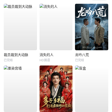
裁员裁到大动脉
消失的人
龙吟八荒
已完结
HD国语
已完结