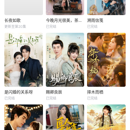
长夜如歌
今晚月光很美，茶香四溢
溯雨信笺
更新至第20集
已完结
已完结
是闪婚的关系呀
赐卿良辰
择木而栖
已完结
已完结
已完结