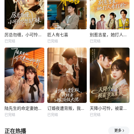
厉总勿缠，小可怜只想当厂妹
匠人有七喜
别惹吉星，她打人专打脸
已完结
已完结
已完结
陆先生的命定妻她飒又野
订婚夜遭背叛，我转身嫁顶级大佬
天降小可怜，被霍爷宠上天
已完结
已完结
已完结
正在热播
更多