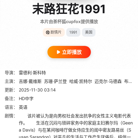
末路狂花1991
本片由茶杯狐cupfox提供播放
剧情片
1991
美国
立即播放
导演：
雷德利·斯科特
主演：
吉娜·戴维斯
苏珊·萨兰登
哈威·凯特尔
迈克尔·马德森
布拉德·皮特
更新：
2025-11-30 03:14
备注：
HD中字
语言：
英语
剧情：
该片被认为是向男权社会发出抗争的女性主义电影代表
作。 生活在沉闷与琐碎家务中的家庭主妇赛尔玛（Geen
a Davis）与在某间咖啡厅做女侍应生的闺中密友路易丝（S
usan Sarandon）对平凡的生活与工作产生厌倦后，结伴一