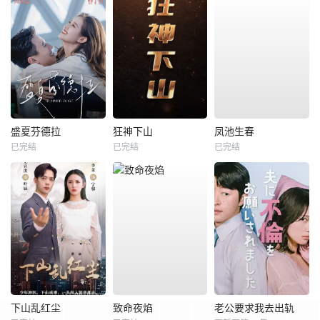
盛夏芬德拉
狂神下山
凤池生春
已完结
已完结
已完结
下山乱红尘
致命夜焰
老公要求我去出轨