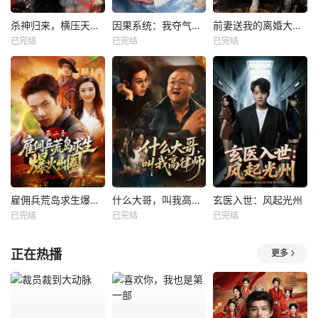
杀神归来，横压天下无敌
因果系统：我夺气运救苍生
前妻送我的离婚大礼包
已完结
已完结
已完结
雇佣兵荒岛求生爆火出圈第二季
什么大哥，叫我高律师
玄医入世：风起光州
已完结
已完结
已完结
正在热播
更多