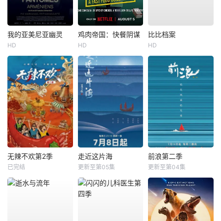
我的亚美尼亚幽灵
鸡肉帝国：快餐阴谋
比比档案
HD
HD
HD
无辣不欢第2季
走近这片海
前浪第二季
已完结
更新至第05集
更新至第04集