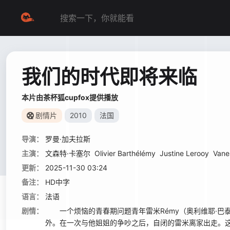
我们的时代即将来临
本片由茶杯狐cupfox提供播放
剧情片
2010
法国
导演：
罗曼·加夫拉斯
主演：
文森特·卡塞尔
Olivier Barthélémy
Justine Lerooy
Vane
更新：
2025-11-30 03:24
备注：
HD中字
语言：
法语
剧情：
一个烦恼的青春期问题青年雷米Rémy（奥利维耶·巴
外。在一次与他姐姐的争吵之后，自闭的雷米离家出走。这