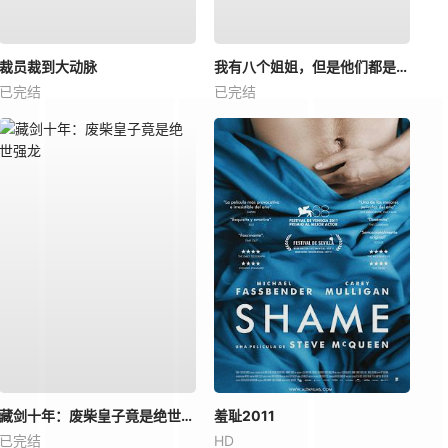
裁员裁到大动脉
我有八个姐姐，但是他们都是弟控2
已完结
已完结
藏剑十年：废柴皇子竟是绝世强龙
羞耻2011
已完结
HD