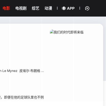
电影
电视剧
综艺
动漫
APP
in Le Mynez
皮埃尔·布朗格
Mathilde Braure
Thomas Pinczak
雅克·
突，即便在他的足球队里也不例