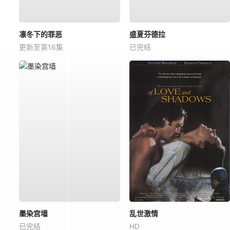
凛冬下的罪恶
盛夏芬德拉
更新至第16集
已完结
墨染宫墙
乱世激情
已完结
HD