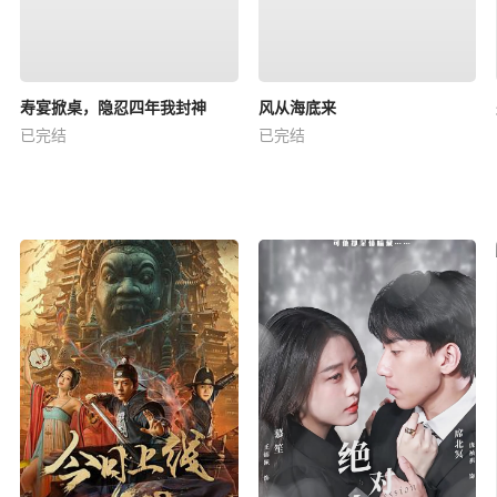
寿宴掀桌，隐忍四年我封神
风从海底来
已完结
已完结