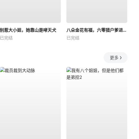
别惹大小姐，她靠山是哮天犬
八朵金花有福，六零猎户爹进山挖宝藏
已完结
已完结
更多