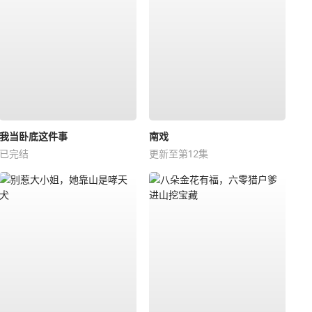
我当卧底这件事
南戏
已完结
更新至第12集