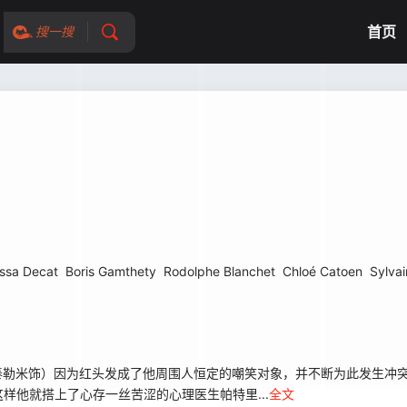
首页
搜一搜
ssa Decat
Boris Gamthety
Rodolphe Blanchet
Chloé Catoen
Sylva
泰勒米饰）因为红头发成了他周围人恒定的嘲笑对象，并不断为此发生冲
样他就搭上了心存一丝苦涩的心理医生帕特里...
全文