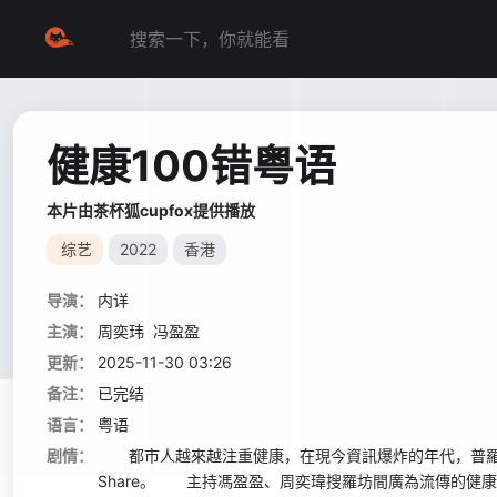
健康100错粤语
本片由茶杯狐cupfox提供播放
综艺
2022
香港
导演：
内详
主演：
周奕玮
冯盈盈
更新：
2025-11-30 03:26
备注：
已完结
语言：
粤语
剧情：
都市人越來越注重健康，在現今資訊爆炸的年代，普羅
Share。 主持馮盈盈、周奕瑋搜羅坊間廣為流傳的健康