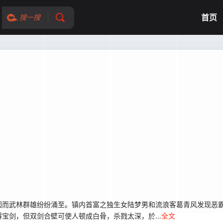
首页
搜一搜
而武林群雄纷纷涌至。镇内首富之独生女陆梦男和流浪客葛青风发现恶霸
宝剑，但双剑合壁可使人顿成白骨，杀戮太深，於...
全文