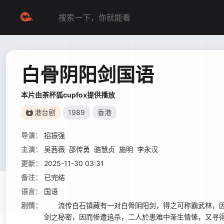
白骨阴阳剑国语
本片由茶杯狐cupfox提供播放
港台剧
1989
香港
导演：
招振强
主演：
吴茜薇
邵传勇
骆慧贞
施明
李永汉
更新：
2025-11-30 03:31
备注：
已完结
语言：
国语
剧情：
流传白石镇藏有一对白骨阴阳剑，得之可称霸武林，因
剑之秘密，因而惨遭追杀，二人於患难中渐生情愫，又寻得