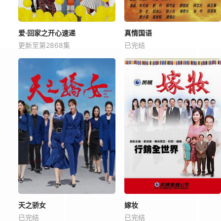
爱·回家之开心速递
真情国语
更新至第2868集
已完结
天之骄女
嫁妆
已完结
已完结