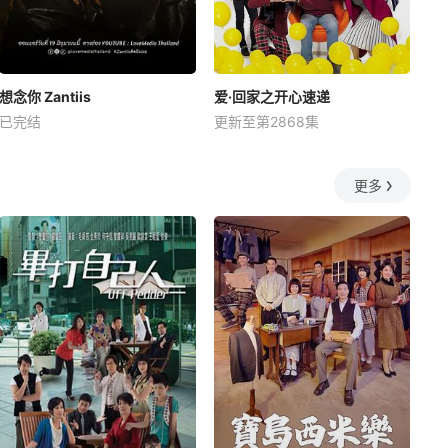
想念你 Zantiis
爱·回家之开心速递
已完结
更新至第2868集
更多