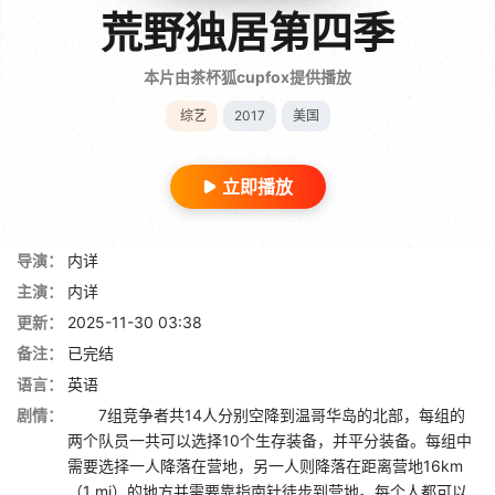
荒野独居第四季
本片由茶杯狐cupfox提供播放
综艺
2017
美国
立即播放
导演：
内详
主演：
内详
更新：
2025-11-30 03:38
备注：
已完结
语言：
英语
剧情：
7组竞争者共14人分别空降到温哥华岛的北部，每组的
两个队员一共可以选择10个生存装备，并平分装备。每组中
需要选择一人降落在营地，另一人则降落在距离营地16km
（1 mi）的地方并需要靠指南针徒步到营地。每个人都可以