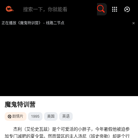
留言求片
正在播放《魔鬼特训营》 - 线路二节点
提醒
不要轻易相信视频中的任何广告，谨防上当受骗
技巧
如遇视频无法播放或加载速度慢，可尝试切换播放线路
魔鬼特训营
剧情片
1995
美国
英语
杰利（艾伦史瓦兹）是个可爱活的小胖子，今年暑假他被迫参
加专门减肥的夏令营。然而营区的主人汤尼（班史帝勒）却是个行