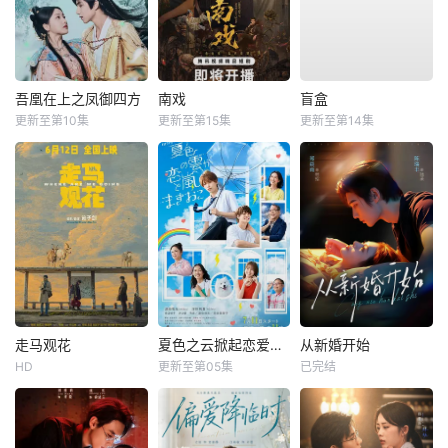
吾凰在上之凤御四方
南戏
盲盒
更新至第10集
更新至第15集
更新至第14集
走马观花
夏色之云掀起恋爱与风暴
从新婚开始
HD
更新至第05集
已完结