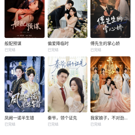
般配预谋
偏爱降临时
傅先生的掌心娇
已完结
已完结
已完结
凤阙一诺半生错
秦爷，领个证先
我家娘子，不对劲第四季
已完结
已完结
已完结