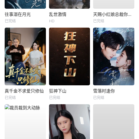
往事溺在月光
乱世激情
天赐小红娘总裁你找错夫人了
已完结
HD
已完结
真千金不求爱只修仙
狂神下山
雪落时逢你
已完结
已完结
已完结