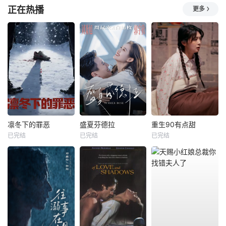
正在热播
更多
凛冬下的罪恶
盛夏芬德拉
重生90有点甜
已完结
已完结
已完结