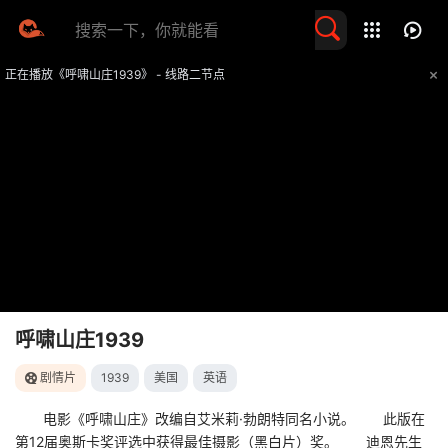
留言求片
正在播放《呼啸山庄1939》 - 线路二节点
提醒
不要轻易相信视频中的任何广告，谨防上当受骗
技巧
如遇视频无法播放或加载速度慢，可尝试切换播放线路
呼啸山庄1939
剧情片
1939
美国
英语
电影《呼啸山庄》改编自艾米莉·勃朗特同名小说。 此版在
第12届奥斯卡奖评选中获得最佳摄影（黑白片）奖。 迪恩先生