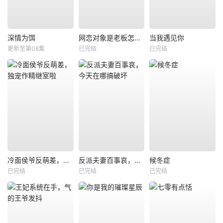
深情为饵
网恋对象是老板怎么办
当我遇见你
更新至第08集
已完结
已完结
冷面侯爷反萌差，独宠作精继室啦
反派夫妻百事哀，今天在哪搞破坏
候冬症
已完结
已完结
已完结