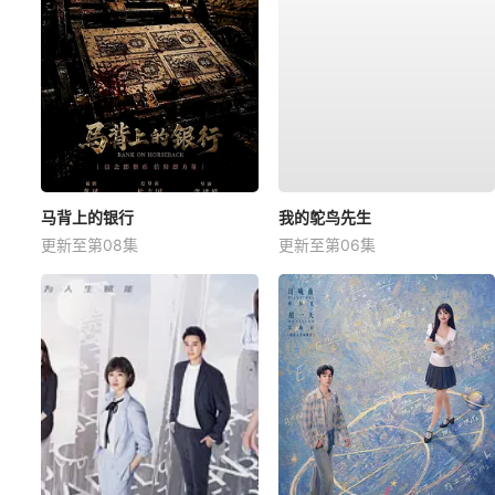
马背上的银行
我的鸵鸟先生
更新至第08集
更新至第06集