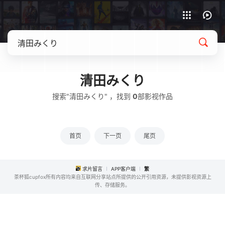
APP客户端下载
清田みくり
搜索"清田みくり" ，找到
0
部影视作品
首页
下一页
尾页
求片留言
APP客户端
繁
茶杯狐cupfox所有内容均来自互联网分享站点所提供的公开引用资源，未提供影视资源上
传、存储服务。