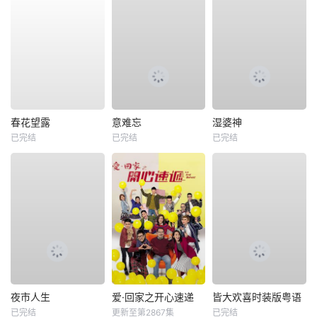
春花望露
意难忘
湿婆神
已完结
已完结
已完结
夜市人生
爱·回家之开心速递
皆大欢喜时装版粤语
已完结
更新至第2867集
已完结