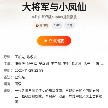
大将军与小凤仙
本片由茶杯狐cupfox提供播放
港台剧
1985
台湾
立即播放
导演：
王柏光
陈敬宗
主演：
张佩华
邱于庭
吴静娴
李芷麟
李影
铁孟秋
孟元
洪涛
金浩
更新：
2025-11-29 22:59
备注：
已完结
语言：
国语
剧情：
一代名将与风尘侠女的知音痴恋，再现清末民初的历史风
云，强敌虎视眈眈，军阀连年混战，危难中侠义之士舍身报
国！