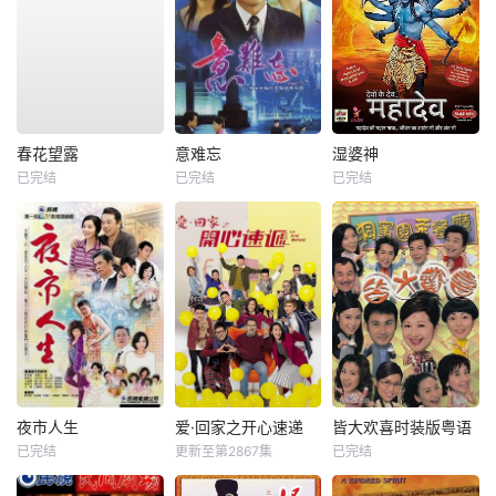
春花望露
意难忘
湿婆神
已完结
已完结
已完结
夜市人生
爱·回家之开心速递
皆大欢喜时装版粤语
已完结
更新至第2867集
已完结