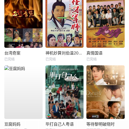
台湾奇案
神机妙算刘伯温2006
真情国语
已完结
已完结
已完结
豆腐妈妈
毕打自己人粤语
等待黎明破晓时