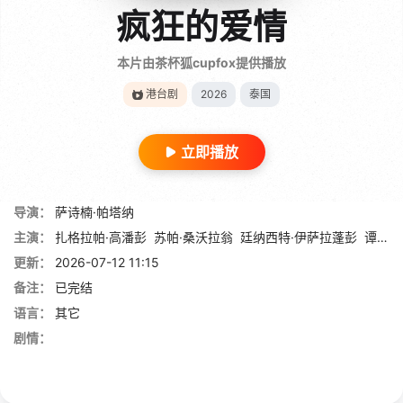
疯狂的爱情
本片由茶杯狐cupfox提供播放
港台剧
2026
泰国
立即播放
导演：
萨诗楠·帕塔纳
主演：
扎格拉帕·高潘彭
苏帕·桑沃拉翁
廷纳西特·伊萨拉蓬彭
谭纳猜·萨克猜·萨克差查隆恩奎尔
更新：
2026-07-12 11:15
备注：
已完结
语言：
其它
剧情：