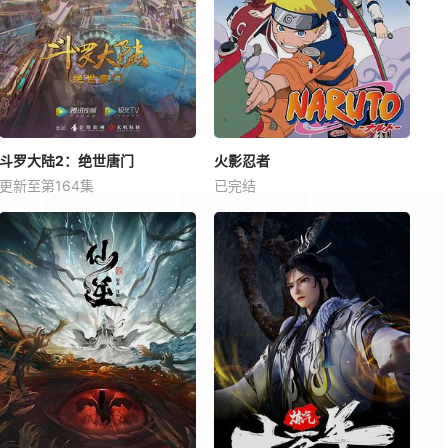
斗罗大陆2：绝世唐门
火影忍者
更新至第164集
已完结