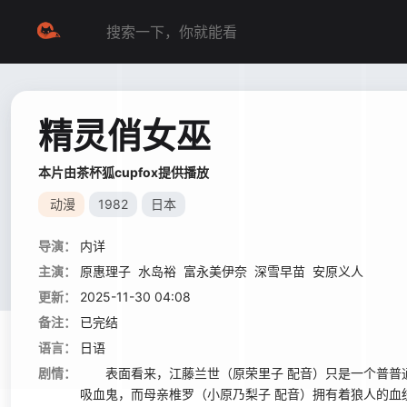
精灵俏女巫
本片由茶杯狐cupfox提供播放
动漫
1982
日本
导演：
内详
主演：
原惠理子
水岛裕
富永美伊奈
深雪早苗
安原义人
更新：
2025-11-30 04:08
备注：
已完结
语言：
日语
剧情：
表面看来，江藤兰世（原荣里子 配音）只是一个普普通
吸血鬼，而母亲椎罗（小原乃梨子 配音）拥有着狼人的血统