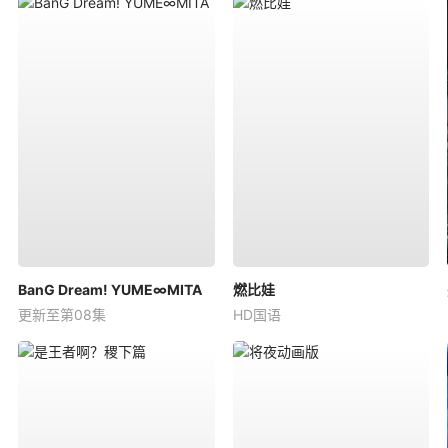
BanG Dream! YUME∞MITA
燃比娃
更新至第08集
HD国语