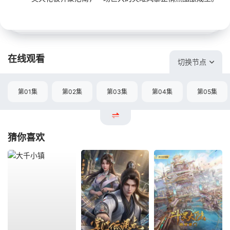
在线观看
切换节点
第01集
第02集
第03集
第04集
第05集
猜你喜欢