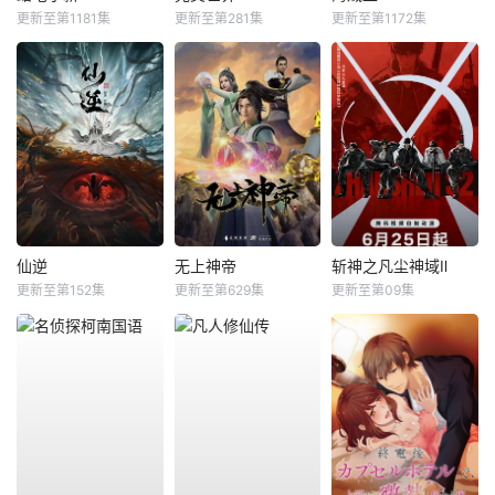
更新至第1181集
更新至第281集
更新至第1172集
仙逆
无上神帝
斩神之凡尘神域Ⅱ
更新至第152集
更新至第629集
更新至第09集