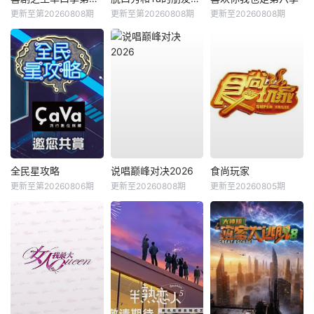
更新至第20260808期
更新至第20260808期
更新至20260808期
全民星攻略
说唱巅峰对决2026
食尚玩家
更新至第20260806期
更新至20260808期
更新至20260805期