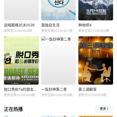
说唱巅峰对决2026
我独自生活
种地吧4
更新至20260808期
更新至第20260807期
更新至第20260808期
脱口秀和Ta的朋友们第三季
一饭封神第二季
第三调解室
更新至第20260808期
更新至第20260808期
更新至20260808期
正在热播
更多