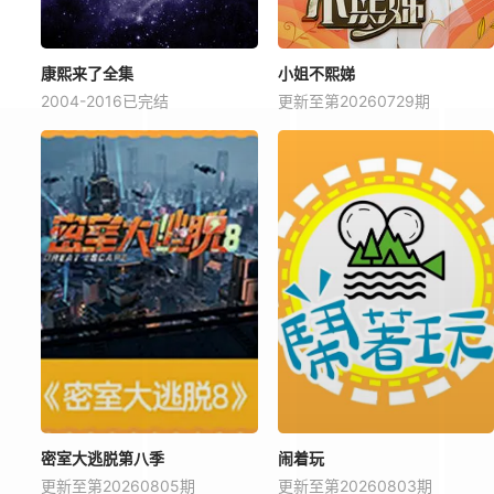
康熙来了全集
小姐不熙娣
2004-2016已完结
更新至第20260729期
密室大逃脱第八季
闹着玩
更新至第20260805期
更新至第20260803期