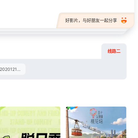
好影片，与好朋友一起分享
线路二
20201216期