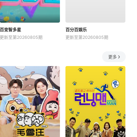
百变智多星
百分百娱乐
更新至第20260805期
更新至第20260805期
更多