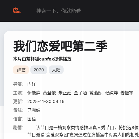
我们恋爱吧第二季
本片由茶杯狐cupfox提供播放
综艺
2020
大陆
导演：
内详
主演：
伊能静
黄圣依
朱正廷
金子涵
戴燕妮
张纯烨
姜振宇
更新：
2025-11-30 04:16
备注：
已完结
语言：
国语
剧情：
该节目是一档观察类情感推理真人秀节目，将挑选8位性
节目邀请“恋爱观察团”嘉宾通过在演播室中对素人们的相处