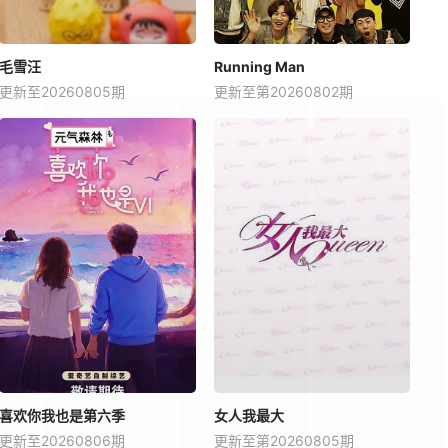
毛雪汪
Running Man
更新至20260805期
更新至第20260802期
喜欢你我也是第六季
女人我最大
更新至20260806期
更新至第20260805期