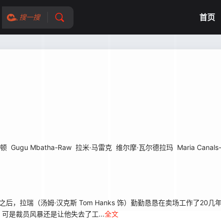
首页
搜一搜
斯顿
Gugu Mbatha-Raw
拉米·马雷克
维尔摩·瓦尔德拉玛
Maria Canals
拉瑞（汤姆·汉克斯 Tom Hanks 饰）勤勤恳恳在卖场工作了20
是裁员风暴还是让他失去了工...
全文