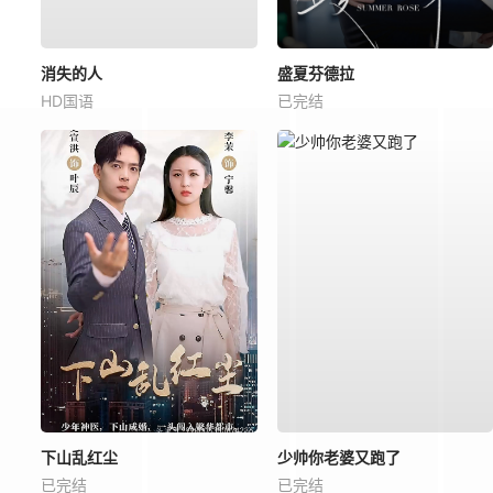
消失的人
盛夏芬德拉
HD国语
已完结
下山乱红尘
少帅你老婆又跑了
已完结
已完结