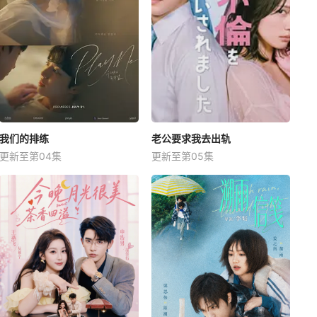
我们的排练
老公要求我去出轨
更新至第04集
更新至第05集