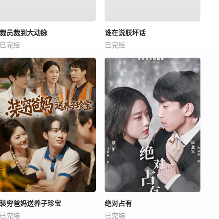
裁员裁到大动脉
谁在说朕坏话
已完结
已完结
装穷爸妈送养子珍宝
绝对占有
已完结
已完结