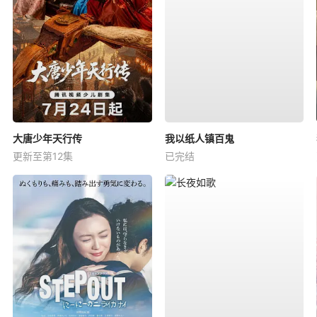
大唐少年天行传
我以纸人镇百鬼
更新至第12集
已完结