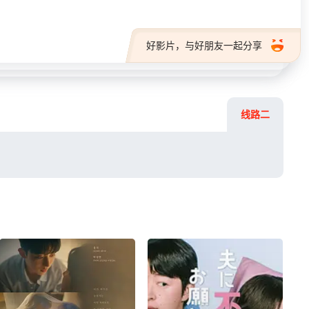
好影片，与好朋友一起分享
线路二