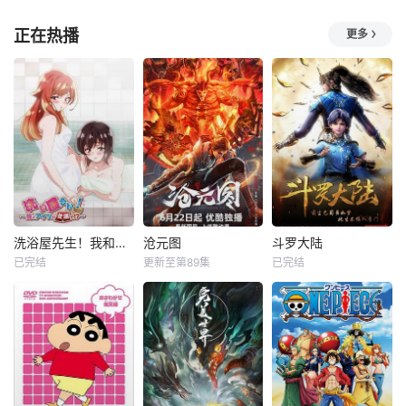
正在热播
更多
洗浴屋先生！我和那家伙在女浴池！？
沧元图
斗罗大陆
已完结
更新至第89集
已完结