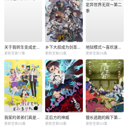
关于我转生变成史莱姆这档事第四季
乡下大叔成为剑圣第二季
地狱模式～喜欢速通游戏的玩家在废设定异世界无双～第二季
更新至第17集
更新至第05集
更新至第06集
我家的弟弟们真是让您费心了
正后方的神威
擅长逃跑的殿下第二季
更新至第06集
更新至第06集
更新至第04集