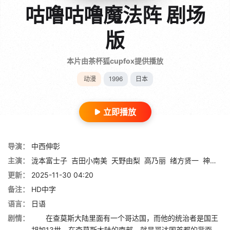
咕噜咕噜魔法阵 剧场
版
本片由茶杯狐cupfox提供播放
动漫
1996
日本
立即播放
导演：
中西伸彰
主演：
泷本富士子
吉田小南美
天野由梨
高乃丽
绪方贤一
神代知衣
更新：
2025-11-30 04:20
备注：
HD中字
语言：
日语
剧情：
在查莫斯大陆里面有一个哥达国，而他的统治者是国王
胡加13世，在查莫斯大陆的南部，就是哥达国首都的背面，