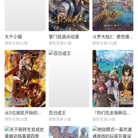
大千小镇
掌门低调点动漫
斗罗大陆2：绝世唐门
更新至第05集
更新至第05集
更新至第165集
从0位居民开始的边境领主大人
百日成王
『你们先走我断后』，于是10年后我成为了传说
更新至第06集
更新至第14集
更新至第06集