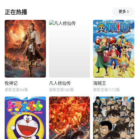
正在热播
更多
牧神记
凡人修仙传
海贼王
更新至第94集
更新至第185集
更新至第1172集