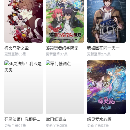
梅比乌斯之尘
落第贤者的学院无双第二回转生，S等级作弊魔术师冒险记
我被困在同一天一千年动态漫
更新至第05集
更新至第07集
更新至第275集
死灵法师！我即是天灾
掌门低调点
缔灵爱水心缠
更新至第07集
更新至第05集
更新至第02集