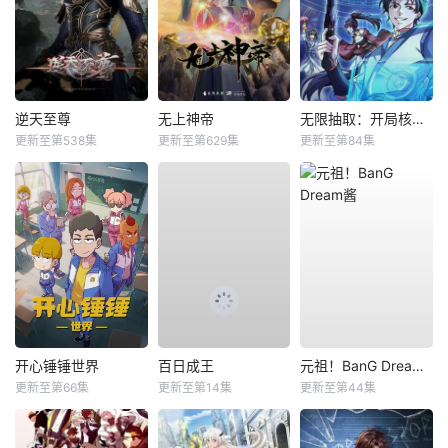
逆天至尊
无上神帝
无限抽取：开局核平修仙世界动态漫
更新至第538集
更新至第629集
更新至第84集
开心锤锤世界
百日成王
元祖！BanG Dream酱
更新至第66集
更新至第14集
更新至第44集