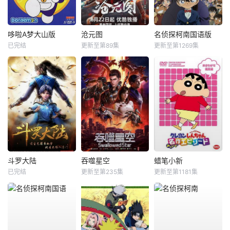
哆啦A梦大山版
沧元图
名侦探柯南国语版
已完结
更新至第89集
更新至第1269集
斗罗大陆
吞噬星空
蜡笔小新
已完结
更新至第235集
更新至第1181集