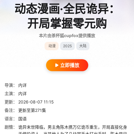
动态漫画·全民诡异：
开局掌握零元购
本片由茶杯狐cupfox提供播放
动漫
2025
大陆
立即播放
导演：
内详
主演：
内详
更新：
2026-08-07 11:15
备注：
更新至第271集
语言：
国语
剧情：
诡异末世降临，男主角陈木携万亿诡币重生，开局直接化身
天使投资人，当其他人为了几块冥币大打出手时，陈木早已