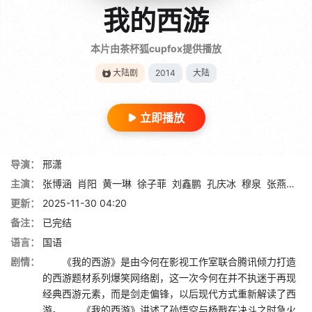
我的西游
本片由茶杯狐cupfox提供播放
大陆剧
2014
大陆
立即播放
导演：
邢潇
主演：
张博涵
肖阳
黄一琳
徐子菲
刘鑫鹏
孔庆冰
穆泉
张燕妮
邓
更新：
2025-11-30 04:20
备注：
已完结
语言：
国语
剧情：
《我的西游》是由今何在影视工作室联合腾讯倾力打造
的西游题材系列爆笑网络剧，这一次今何在并不执迷于再现
经典西游元素，而是剑走偏锋，以后现代方式重新解读了西
游。 《我的西游》讲述了孙悟空与杨戬在决斗之时急火