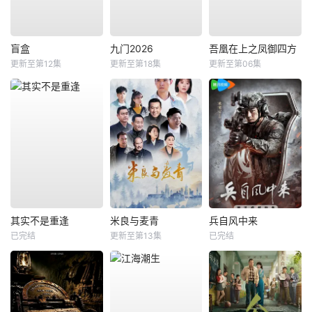
盲盒
九门2026
吾凰在上之凤御四方
更新至第12集
更新至第18集
更新至第06集
其实不是重逢
米良与麦青
兵自风中来
已完结
更新至第13集
已完结