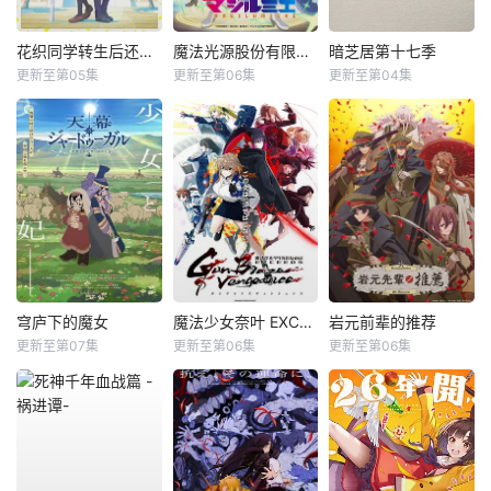
花织同学转生后还是想干架
魔法光源股份有限公司第二季
暗芝居第十七季
更新至第05集
更新至第06集
更新至第04集
穹庐下的魔女
魔法少女奈叶 EXCEEDS Gun Blaze Vengeance
岩元前辈的推荐
更新至第07集
更新至第06集
更新至第06集