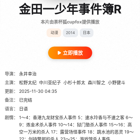
金田一少年事件簿R
本片由茶杯狐cupfox提供播放
动漫
2014
日本
立即播放
导演：
永井幸治
主演：
松野太纪
中川亚纪子
小杉十郎太
森川智之
小野健斗
更新：
2025-11-30 04:35
备注：
已完结
语言：
日语
剧情：
1～4：香港九龙财宝杀人事件 5：速水玲香与不速之客 6～
9：炼金术杀人事件 10～14：狱门塾杀人事件 15～16：高
空一万米的杀人 17：露营场怪事件 18：跳水池的恶灵 19～
22：剑持警部的杀人 23～25：游戏馆杀人事件