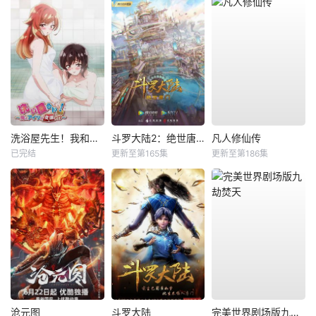
洗浴屋先生！我和那家伙在女浴池！？
斗罗大陆2：绝世唐门
凡人修仙传
已完结
更新至第165集
更新至第186集
沧元图
斗罗大陆
完美世界剧场版九劫焚天