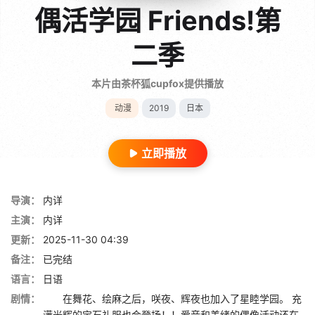
偶活学园 Friends!第
二季
本片由茶杯狐cupfox提供播放
动漫
2019
日本
立即播放
导演：
内详
主演：
内详
更新：
2025-11-30 04:39
备注：
已完结
语言：
日语
剧情：
在舞花、绘麻之后，咲夜、辉夜也加入了星睦学园。 充
满光辉的宝石礼服也会登场！！爱音和美绪的偶像活动还在