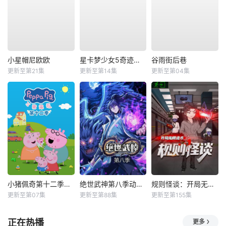
小星帽尼欧欧
星卡梦少女5奇迹绽放
谷雨街后巷
更新至第21集
更新至第14集
更新至第04集
小猪佩奇第十二季国语
绝世武神第八季动态漫
规则怪谈：开局无限诡币动态漫
更新至第07集
更新至第88集
更新至第155集
正在热播
更多